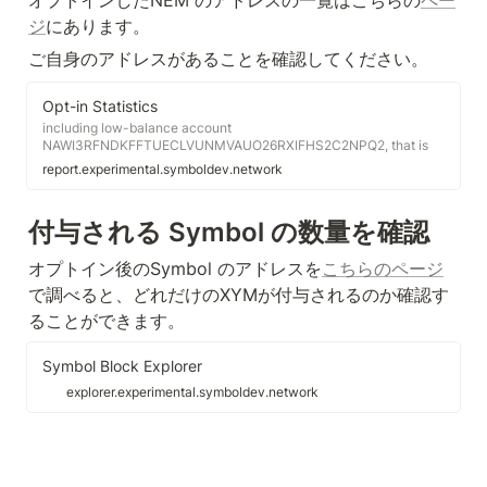
オプトインしたNEM のアドレスの一覧はこちらの
ペー
ジ
にあります。
ご自身のアドレスがあることを確認してください。
Opt-in Statistics
including low-balance account
NAWI3RFNDKFFTUECLVUNMVAUO26RXIFHS2C2NPQ2, that is
cosignatory, balance 0.0 including low-balance account
report.experimental.symboldev.network
NAIFYWUEG5LVTEFATSP4SKGMPWISQ6CUE6ULU3KK, that is
cosignatory, balance 0.0 including low-balance account
NBFFR2F27OB5RQNPTAODIEHOVBPT6H5DJVMNPTIU, that is
付与される Symbol の数量を確認
cosignatory, balance 0.0 including low-balance account
NCYNLTUCTOUFAB5BXOVWS635UED3EOEXGRJIRJFJ, that is
オプトイン後のSymbol のアドレスを
こちらのページ
cosignatory, balance 1.1 including low-balance account
NCNRDXWV2FABYG3XYXGHFFTQ55FOUU22PRMLRZ3D, that is
で調べると、どれだけのXYMが付与されるのか確認す
cosignatory, balance 1.1 including low-balance account
ることができます。
NB5RTAZ65HFFVDNAMK6TDZA55KZXHSYIOWGQB2N2, that
Symbol Block Explorer
explorer.experimental.symboldev.network