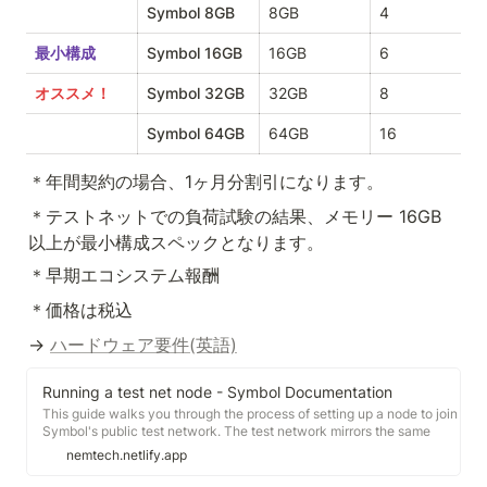
Symbol 8GB
8GB
4
最小構成
Symbol 16GB
16GB
6
オススメ！
Symbol 32GB
32GB
8
Symbol 64GB
64GB
16
＊年間契約の場合、1ヶ月分割引になります。
＊テストネットでの負荷試験の結果、メモリー 16GB 
以上が最小構成スペックとなります。
＊早期エコシステム報酬
＊価格は税込
→ 
ハードウェア要件(英語)
Running a test net node - Symbol Documentation
This guide walks you through the process of setting up a node to join
Symbol's public test network. The test network mirrors the same
technology and features of the future main public network. You can
nemtech.netlify.app
use the test net to experiment with the offered Symbol's transaction
set in a live network.